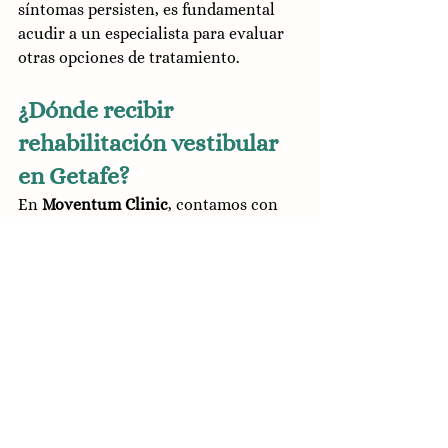
síntomas persisten, es fundamental 
acudir a un especialista para evaluar 
otras opciones de tratamiento.
¿Dónde recibir 
rehabilitación vestibular 
en Getafe?
En 
Moventum Clinic
, contamos con 
fisioterapeutas especializados en 
rehabilitación vestibular para el 
vértigo
. Evaluamos tu caso de forma 
personalizada y diseñamos un 
programa de ejercicios adaptado a tus 
necesidades para ayudarte a recuperar 
el equilibrio y mejorar tu calidad de 
vida.
No dejes que el vértigo limite tu día a 
día. Podemos ayudarte a recuperar la 